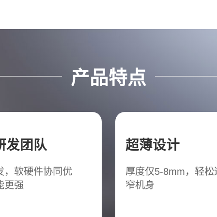
产品特点
研发团队
超薄设计
发，软硬件协同优
厚度仅5-8mm，轻
能更强
窄机身