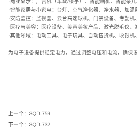
·商业显示‌：广告机（车载/楼宇）、智能画框、智能茶
·智能家居与小家电‌：台灯、空气净化器、净水器、加
‌·安防监控‌：监视器、云台高速球机、门禁设备、考勤
·医疗与美容‌：医疗设备、美容美妆产品、激光脱毛仪、
‌·其他领域‌：电动工具、电子玩具、自动售货机、收
为电子设备提供稳定电力，通过调整电压和电流，确保
上一个：
SQD-759
下一个：
SQD-732