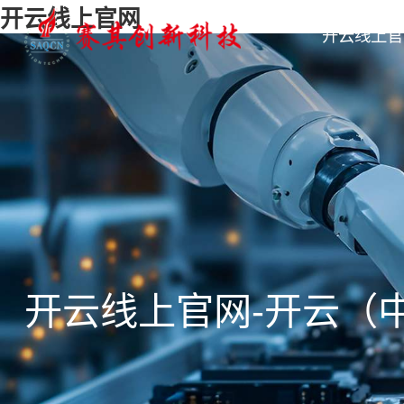
开云线上官网
开云线上官
开云线上官网-开云（