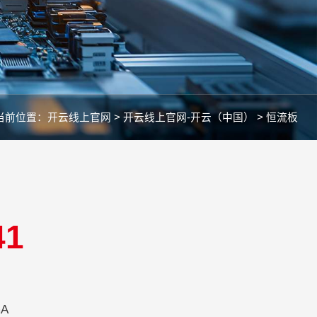
当前位置：
开云线上官网 >
开云线上官网-开云（中国） >
恒流板
41
60 V/460mA