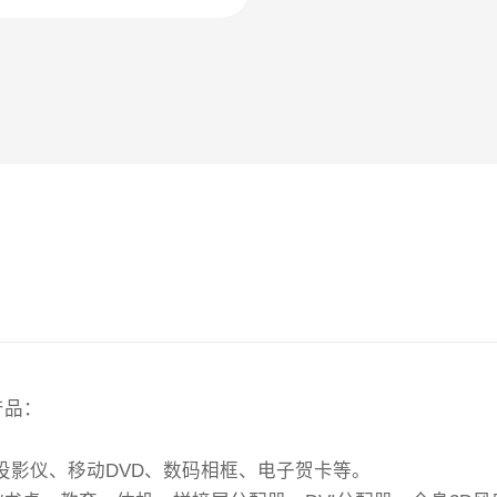
产品：
投影仪、移动DVD、数码相框、电子贺卡等。