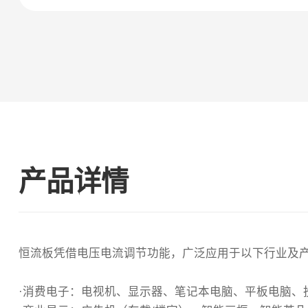
产品详情
恒流板凭借电压电流调节功能，广泛应用于以下行业及
·消费电子‌：电视机、显示器、笔记本电脑、平板电脑、