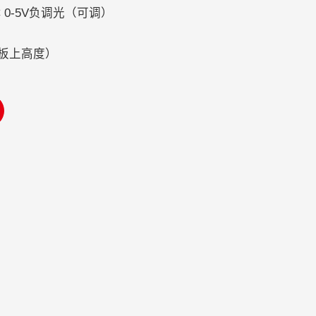
 0-5V负调光（可调）
M（板上高度）