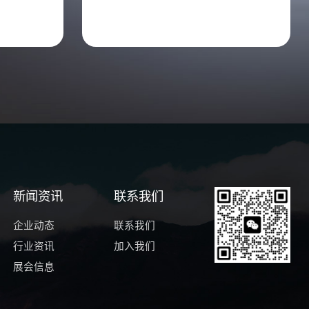
新闻资讯
联系我们
企业动态
联系我们
行业资讯
加入我们
展会信息