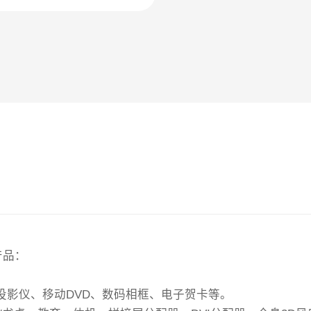
产品：
投影仪、移动DVD、数码相框、电子贺卡等。