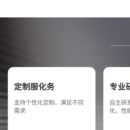
定制服化务
专业
支持个性化定制，满足不同
自主研
需求
化，性