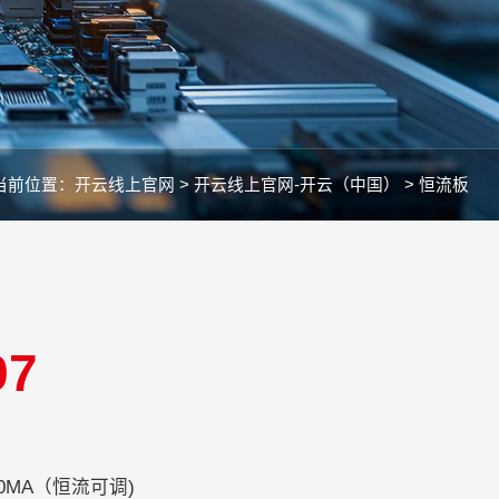
当前位置：
开云线上官网 >
开云线上官网-开云（中国） >
恒流板
97
600MA（恒流可调)